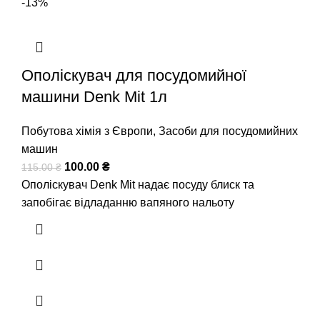
-13%
Ополіскувач для посудомийної
машини Denk Mit 1л
Побутова хімія з Європи
,
Засоби для посудомийних
машин
100.00
₴
115.00
₴
Ополіскувач Denk Mit надає посуду блиск та
запобігає відладанню вапяного нальоту