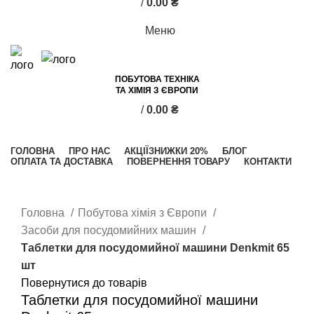
/
0.00
₴
Меню
ПОБУТОВА ТЕХНІКА
ТА ХІМІЯ З ЄВРОПИ
/
0.00
₴
Категорії
ГОЛОВНА
ПРО НАС
АКЦІЇ
ЗНИЖКИ 20%
БЛОГ
ОПЛАТА ТА ДОСТАВКА
ПОВЕРНЕННЯ ТОВАРУ
КОНТАКТИ
Клацніть, щоб збільшити
Головна
Побутова хімія з Європи
Засоби для посудомийних машин
Таблетки для посудомийної машини Denkmit 65
шт
Повернутися до товарів
Таблетки для посудомийної машини