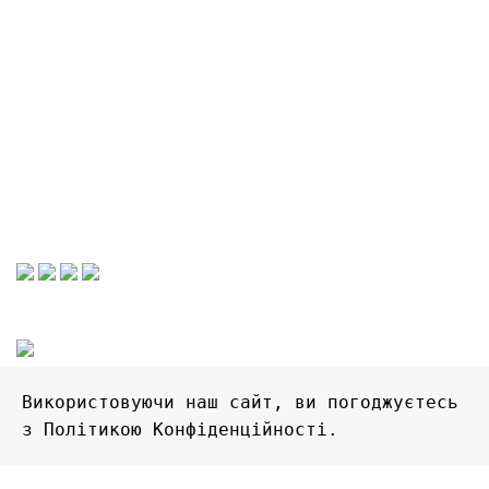
Графік роботи
Працюємо тільки в он-лайн
Без вихідних
Прийом замовлень цілодобово
Очікуйте на відповідь. Дякуємо!
2022 © FlyShop - магазин цікавих речей. Всі права
захищені
Використовуючи наш сайт, ви погоджуєтесь 
з Політикою Конфіденційності.