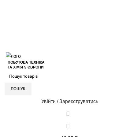
+38 (050) 621-17-78
+38 (050) 937-51-31
VIBER
Відгуки на Google
+38 (050) 621-17-78
VIBER
ПОБУТОВА ТЕХНІКА
ТА ХІМІЯ З ЄВРОПИ
ПОШУК
Увійти / Зареєструватись
0
0