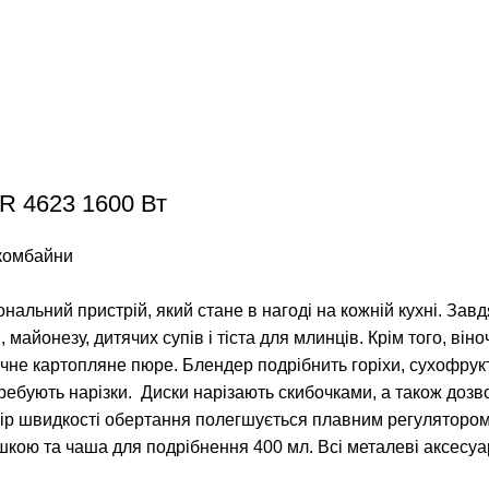
R 4623 1600 Вт
 комбайни
льний пристрій, який стане в нагоді на кожній кухні. Завд
 майонезу, дитячих супів і тіста для млинців. Крім того, він
е картопляне пюре. Блендер подрібнить горіхи, сухофрукт
требують нарізки. Диски нарізають скибочками, а також дозв
Вибір швидкості обертання полегшується плавним регулятор
шкою та чаша для подрібнення 400 мл. Всі металеві аксесуар