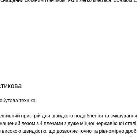
снащений скляним глечиком, який легко миється, об'ємом 1,5
стикова
обутова техніка
ктивний пристрій для швидкого подрібнення та змішування х
ащений лезом з 4 плечами з дуже міцної нержавіючої сталі, я
 з високою швидкістю, що дозволяє точно та рівномірно дроб