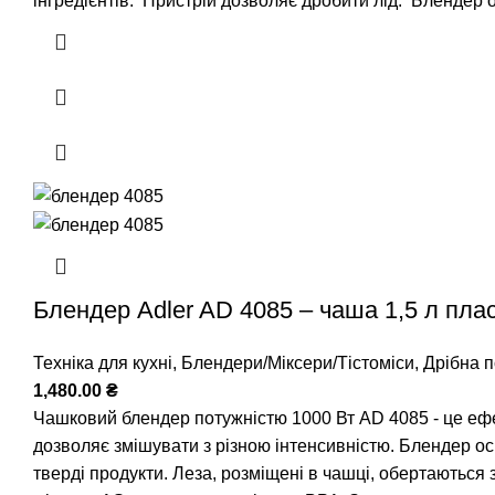
інгредієнтів.
Пристрій дозволяє дробити лід.
Блендер о
Блендер Adler AD 4085 – чаша 1,5 л пла
Техніка для кухні
,
Блендери/Міксери/Тістоміси
,
Дрібна п
1,480.00
₴
Чашковий блендер потужністю 1000 Вт AD 4085 - це ефе
дозволяє змішувати з різною інтенсивністю. Блендер осн
тверді продукти. Леза, розміщені в чашці, обертаються