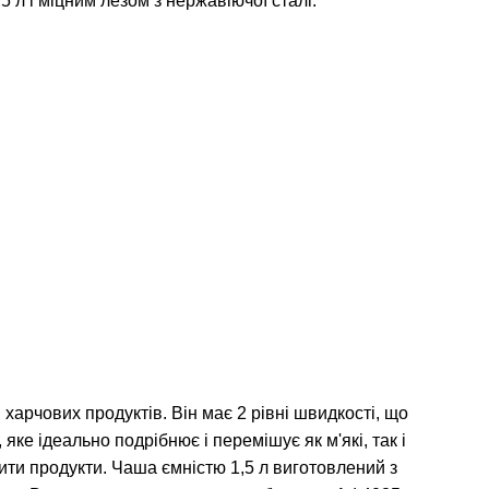
 л і міцним лезом з нержавіючої сталі.
арчових продуктів. Він має 2 рівні швидкості, що
ке ідеально подрібнює і перемішує як м'які, так і
ити продукти. Чаша ємністю 1,5 л виготовлений з