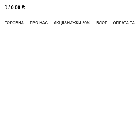
0
/
0.00
₴
Категорії
ГОЛОВНА
ПРО НАС
АКЦІЇ
ЗНИЖКИ 20%
БЛОГ
ОПЛАТА ТА
Клацніть, щоб збільшити