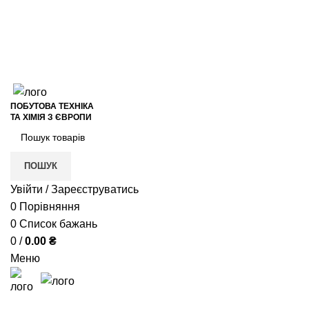
+38 (050) 621-17-78
+38 (050) 937-51-31
VIBER
Відгуки на Google
+38 (050) 621-17-78
ПОБУТОВА ТЕХНІКА
ТА ХІМІЯ З ЄВРОПИ
ПОШУК
Увійти / Зареєструватись
0
Порівняння
0
Список бажань
0
/
0.00
₴
Меню