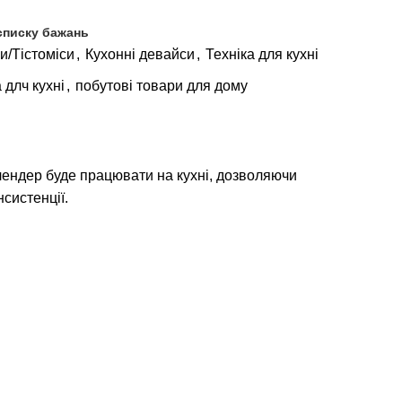
списку бажань
и/Тістоміси
,
Кухонні девайси
,
Техніка для кухні
 длч кухні
,
побутові товари для дому
блендер буде працювати на кухні, дозволяючи
нсистенції.