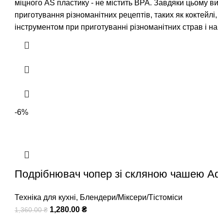
міцного AS пластику - не містить BPA. Завдяки цьому 
приготування різноманітних рецептів, таких як коктейлі,
інструментом при приготуванні різноманітних страв і на
-6%
Подрібнювач чопер зі скляною чашею Ad
Техніка для кухні
,
Блендери/Міксери/Тістоміси
1,280.00
₴
1,360.00
₴