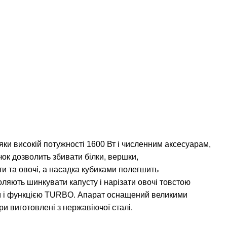
яки високій потужності 1600 Вт і численним аксесуарам,
очок дозволить збивати білки, вершки,
и та овочі, а насадка кубиками полегшить
оляють шинкувати капусту і нарізати овочі товстою
ом і функцією TURBO. Апарат оснащений великими
и виготовлені з нержавіючої сталі.