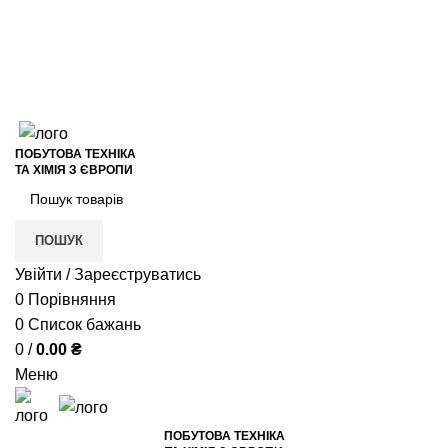
+38 (050) 621-17-78
+38 (050) 937-51-31
VIBER
Відгуки на Google
+38 (050) 621-17-78
VIBER
ПОБУТОВА ТЕХНІКА
ТА ХІМІЯ З ЄВРОПИ
ПОШУК
Увійти / Зареєструватись
0
Порівняння
0
Список бажань
0
/
0.00
₴
Меню
ПОБУТОВА ТЕХНІКА