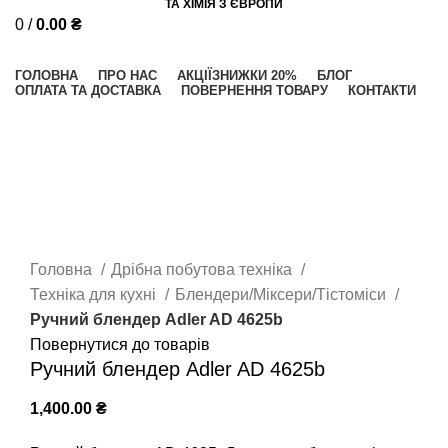
ТА ХІМІЯ З ЄВРОПИ
0
/
0.00
₴
Категорії
ГОЛОВНА
ПРО НАС
АКЦІЇ
ЗНИЖКИ 20%
БЛОГ
ОПЛАТА ТА ДОСТАВКА
ПОВЕРНЕННЯ ТОВАРУ
КОНТАКТИ
Клацніть, щоб збільшити
Головна
Дрібна побутова техніка
Техніка для кухні
Блендери/Міксери/Тістоміси
Ручний блендер Adler AD 4625b
Повернутися до товарів
Ручний блендер Adler AD 4625b
1,400.00
₴