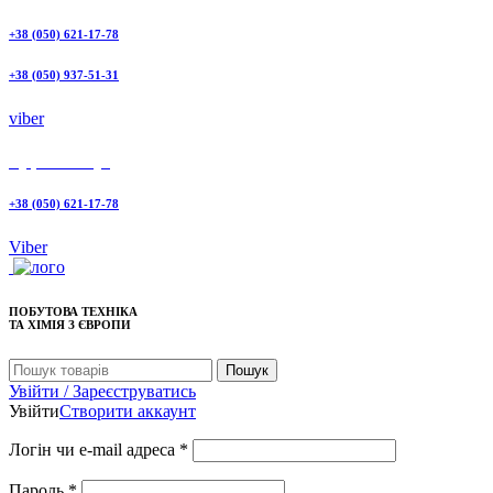
+38 (050) 621-17-78
+38 (050) 937-51-31
viber
Відгуки на Google
+38 (050) 621-17-78
Viber
ПОБУТОВА ТЕХНІКА
ТА ХІМІЯ З ЄВРОПИ
Пошук
Увійти / Зареєструватись
Увійти
Створити аккаунт
Логін чи e-mail адреса
*
Пароль
*