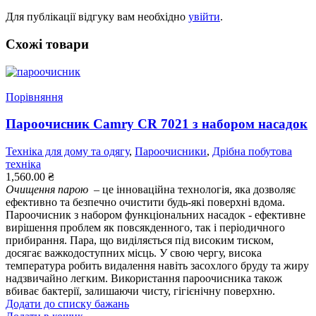
Для публікації відгуку вам необхідно
увійти
.
Схожі товари
Порівняння
Пароочисник Camry CR 7021 з набором насадок
Техніка для дому та одягу
,
Пароочисники
,
Дрібна побутова
техніка
1,560.00
₴
Очищення парою
– це інноваційна технологія, яка дозволяє
ефективно та безпечно очистити будь-які поверхні вдома.
Пароочисник з набором функціональних насадок - ефективне
вирішення проблем як повсякденного, так і періодичного
прибирання. Пара, що виділяється під високим тиском,
досягає важкодоступних місць. У свою чергу, висока
температура робить видалення навіть засохлого бруду та жиру
надзвичайно легким. Використання пароочисника також
вбиває бактерії, залишаючи чисту, гігієнічну поверхню.
Додати до списку бажань