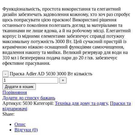
Функціональність, простота використання та елегантний
дизайн забезпечать задоволення кожному, хто хоч раз спробує
щось попрасувати цією праскою! Використані рішення
останнього покоління полегшать догляд за матеріалами та
тканинами не лише вдома, а й на робочому місці. Елегантний
корпус із мідними елементами забезпечує справді потужну
максимальну потужність 3000 Вт. Цей сучасний пристрій із
керамічною ніжкою оснащений функціями самоочищення,
видалення накипу та мийки. Великий резервуар для води на
310 мл і безперервна подача пари до 20 г/хв. забезпечує
ефективне прасування.
Праска Adler AD 5030 3000 Вт кількість
Додати в кошик
Порівняння
Додати до списку бажань
Артикул:
5030
Категорії:
Техніка для дому та одягу
,
Праски та
відпарювачі
Share:
Опис
Відгуки (0)