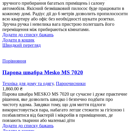
зручного прибирання багатьох приміщень і салону
автомобіля. Якісний безмішковий пилосос буде працювати в
кожному домі. Радіус дії до 6 метрів дозволить пропилососити
всю квартиру або офіс без необхідності шукати розетки.
Зручна ручка і невелика вага пристрою полегшать його
переміщення між прибираються кімнатами.
Додати до списку бажань
Додати в кошик
Швидкий перегляд
Порівняння
Парова швабра Mesko MS 7020
Техніка для дому та одягу
,
Пароочисники
1,860.00
₴
Парова швабра MESKO MS 7020 ц
е сучасне і дуже практичне
рішення, яке дозволить швидко і безпечно подбати про
чистоту вдома.
Завдяки тому, що для миття підлоги
використовується пара, набагато легше стежити за гігієною і
позбавлятися від бактерій і мікробів в приміщеннях, де
повзають тварини або маленькі діти
Додати до списку бажань
Додати в кошик