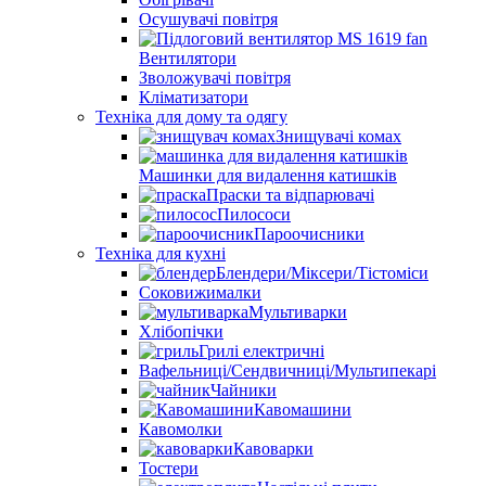
Осушувачі повітря
Вентилятори
Зволожувачі повітря
Кліматизатори
Техніка для дому та одягу
Знищувачі комах
Машинки для видалення катишків
Праски та відпарювачі
Пилососи
Пароочисники
Техніка для кухні
Блендери/Міксери/Тістоміси
Соковижималки
Мультиварки
Хлібопічки
Грилі електричні
Вафельниці/Сендвичниці/Мультипекарі
Чайники
Кавомашини
Кавомолки
Кавоварки
Тостери