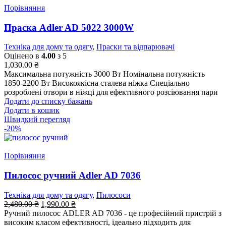
Порівняння
Праска Adler AD 5022 3000W
Техніка для дому та одягу
,
Праски та відпарювачі
Оцінено в
4.00
з 5
1,030.00
₴
Максимальна потужність 3000 Вт Номінальна потужність
1850-2200 Вт Високоякісна сталева ніжка Спеціально
розроблені отвори в ніжці для ефективного розсіювання пари
Додати до списку бажань
Додати в кошик
Швидкий перегляд
-20%
Порівняння
Пилосос ручний Adler AD 7036
Техніка для дому та одягу
,
Пилососи
2,480.00
₴
1,990.00
₴
Ручний пилосос ADLER AD 7036 - це професійний пристрій з
високим класом ефективності, ідеально підходить для