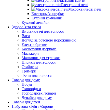
Настільні плити
Електричні печі
Мікрохвильові печі
Електром’ясорубки
Кухонні комбайни
Кухонні девайси
Здоров’я та краса
Вирівнювачі для волосся
Ваги
Догляд за ротовою порожниною
Електробритви
Косметичні дзеркала
Масажери
Машинки для стрижки
Плойки для волосся
Стайлери
Тримери
Фени для волосся
Товари для дому
Посуд
Сковорідки
Господарські товари
Девайси для дому
Товари для дітей
Побутова хімія з Європи