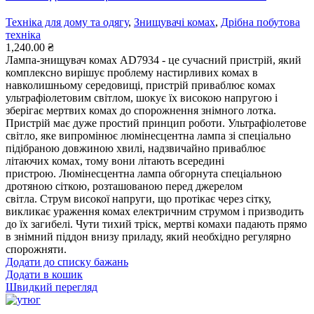
Техніка для дому та одягу
,
Знищувачі комах
,
Дрібна побутова
техніка
1,240.00
₴
Лампа-знищувач комах AD7934 - це сучасний пристрій, який
комплексно вирішує проблему настирливих комах в
навколишньому середовищі, пристрій приваблює комах
ультрафіолетовим світлом, шокує їх високою напругою і
зберігає мертвих комах до спорожнення знімного лотка.
Пристрій має дуже простий принцип роботи. Ультрафіолетове
світло, яке випромінює люмінесцентна лампа зі спеціально
підібраною довжиною хвилі, надзвичайно приваблює
літаючих комах, тому вони літають всередині
пристрою. Люмінесцентна лампа обгорнута спеціальною
дротяною сіткою, розташованою перед джерелом
світла. Струм високої напруги, що протікає через сітку,
викликає ураження комах електричним струмом і призводить
до їх загибелі. Чути тихий тріск, мертві комахи падають прямо
в знімний піддон внизу приладу, який необхідно регулярно
спорожняти.
Додати до списку бажань
Додати в кошик
Швидкий перегляд