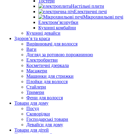
Тостери
Настільні плити
Електричні печі
Мікрохвильові печі
Електром’ясорубки
Кухонні комбайни
Кухонні девайси
Здоров’я та краса
Вирівнювачі для волосся
Ваги
Догляд за ротовою порожниною
Електробритви
Косметичні дзеркала
Масажери
Машинки для стрижки
Плойки для волосся
Стайлери
Тримери
Фени для волосся
Товари для дому
Посуд
Сковорідки
Господарські товари
Девайси для дому
Товари для дітей