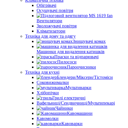
Кліматична техніка
Обігрівачі
Осушувачі повітря
Вентилятори
Зволожувачі повітря
Кліматизатори
Техніка для дому та одягу
Знищувачі комах
Машинки для видалення катишків
Праски та відпарювачі
Пилососи
Пароочисники
Техніка для кухні
Блендери/Міксери/Тістоміси
Соковижималки
Мультиварки
Хлібопічки
Грилі електричні
Вафельниці/Сендвичниці/Мультипекарі
Чайники
Кавомашини
Кавомолки
Кавоварки