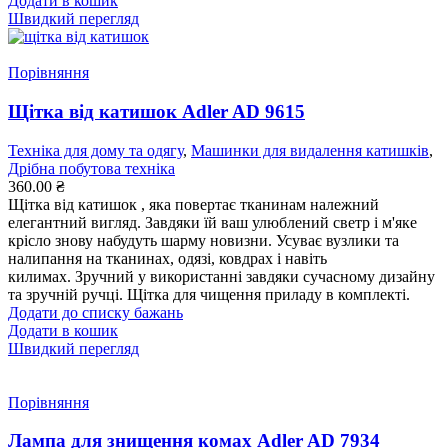
Додати в кошик
Швидкий перегляд
Порівняння
Щітка від катишок Adler AD 9615
Техніка для дому та одягу
,
Машинки для видалення катишків
,
Дрібна побутова техніка
360.00
₴
Щітка від катишок , яка повертає тканинам належний
елегантний вигляд. Завдяки їй ваш улюблений светр і м'яке
крісло знову набудуть шарму новизни. Усуває вузлики та
налипання на тканинах, одязі, ковдрах і навіть
килимах. Зручний у використанні завдяки сучасному дизайну
та зручній ручці. Щітка для чищення приладу в комплекті.
Додати до списку бажань
Додати в кошик
Швидкий перегляд
Порівняння
Лампа для знищення комах Adler AD 7934