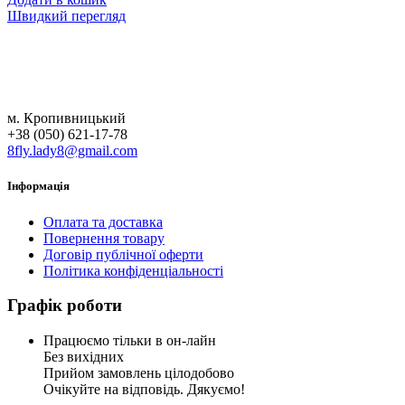
Швидкий перегляд
У нашому інтернет магазині побутової хімії ви знайдете товари відомих
європейських брендів за дуже приємними цінами.
м. Кропивницький
+38 (050) 621-17-78
8fly.lady8@gmail.com
Інформація
Оплата та доставка
Повернення товару
Договір публічної оферти
Політика конфіденціальності
Графік роботи
Працюємо тільки в он-лайн
Без вихідних
Прийом замовлень цілодобово
Очікуйте на відповідь. Дякуємо!