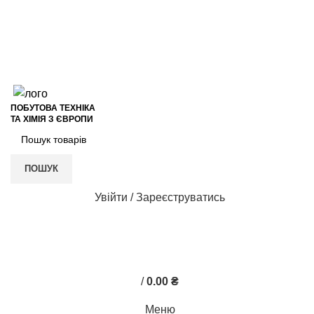
+38 (050) 621-17-78
+38 (050) 937-51-31
VIBER
Відгуки на Google
+38 (050) 621-17-78
VIBER
ПОБУТОВА ТЕХНІКА
ТА ХІМІЯ З ЄВРОПИ
ПОШУК
Увійти / Зареєструватись
0
0
/
0.00
₴
Меню