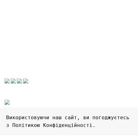
Політика конфіденціальності
Графік роботи
Працюємо тільки в он-лайн
Без вихідних
Прийом замовлень цілодобово
Очікуйте на відповідь. Дякуємо!
2022 © FlyShop - магазин цікавих речей. Всі права
захищені
Використовуючи наш сайт, ви погоджуєтесь 
з Політикою Конфіденційності.