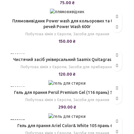
75.00
₴
Плямовивідник Power wash для кольорових та білих
речей Power Wash 600г
Побутова хімія з Європи
,
Засоби для прання
150.00
₴
ПРОДАНО
Чистячий засіб універсальний Saamix Quitagrasas 1л
Побутова хімія з Європи
,
Засоби для прибирання
120.00
₴
ПРОДАНО
Гель для прання Persil Premium Gel (116 прань) 5.8 л.
Побутова хімія з Європи
,
Засоби для прання
290.00
₴
ПРОДАНО
Гель для прання Ariel Color& White 105 прань 6 л.
Побутова хімія з Європи
,
Засоби для прання