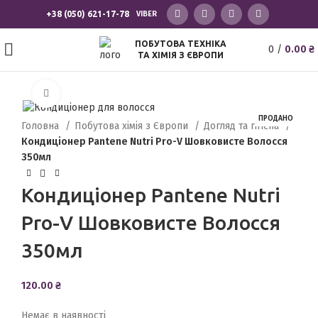
+38 (050) 621-17-78
VIBER
ПОБУТОВА ТЕХНІКА
0
/
0.00
₴
ТА ХІМІЯ З ЄВРОПИ
Клацніть, щоб збільшити
ПРОДАНО
Головна
Побутова хімія з Європи
Догляд та гігієна
Кондиціонер Pantene Nutri Pro-V Шовковисте Волосся
350мл
Кондиціонер Pantene Nutri
Pro-V Шовковисте Волосся
350мл
120.00
₴
Немає в наявності