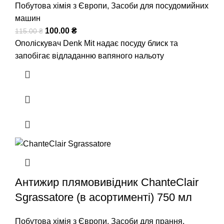
Побутова хімія з Європи
,
Засоби для посудомийних
машин
100.00
₴
115.00
₴
Ополіскувач Denk Mit надає посуду блиск та
запобігає відладанню вапяного нальоту
Антижир плямовивідник ChanteClair
Sgrassatore (в асортименті) 750 мл
Побутова хімія з Європи
,
Засоби для прання
,