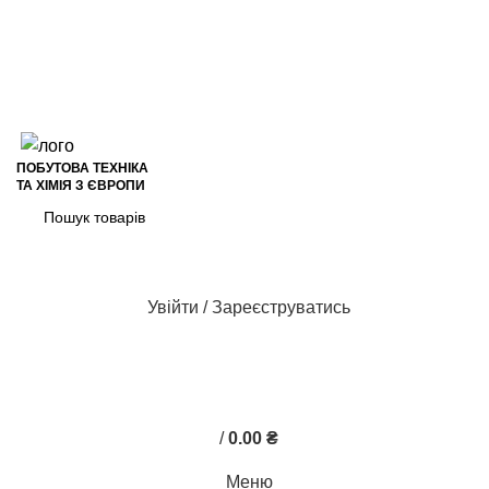
+38 (050) 621-17-78
+38 (050) 937-51-31
VIBER
Відгуки на Google
+38 (050) 621-17-78
VIBER
ПОБУТОВА ТЕХНІКА
ТА ХІМІЯ З ЄВРОПИ
ПОШУК
Увійти / Зареєструватись
0
0
/
0.00
₴
Меню