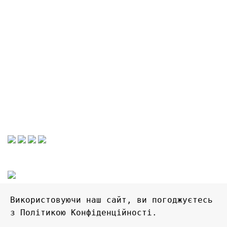
Політика конфіденціальності
Графік роботи
Працюємо тільки в он-лайн
Без вихідних
Прийом замовлень цілодобово
Очікуйте на відповідь. Дякуємо!
2022 © FlyShop - магазин цікавих речей. Всі права
захищені
Використовуючи наш сайт, ви погоджуєтесь 
з Політикою Конфіденційності.