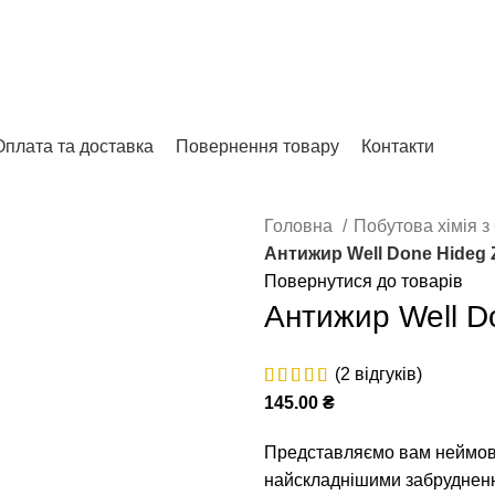
Відгуки на Google
Оплата та доставка
Повернення товару
Контакти
Головна
Побутова хімія 
Антижир Well Done Hideg Z
Повернутися до товарів
Антижир Well Do
(
2
відгуків)
145.00
₴
Представляємо вам неймові
найскладнішими забрудненн