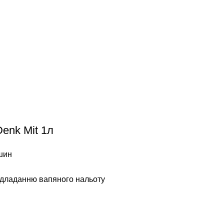
enk Mit 1л
шин
відладанню вапяного нальоту