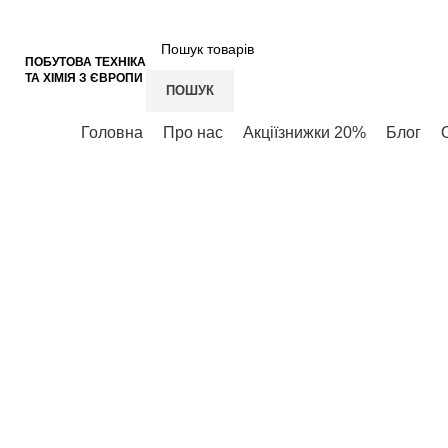
+38 (050) 621-17-78
+38 (050) 937-51-31
VIBER
ПОБУТОВА ТЕХНІКА
ТА ХІМІЯ З ЄВРОПИ
ПОШУК
Категорії
Головна
Про нас
Акції
знижки 20%
Блог
Клацніть, щоб збільшити