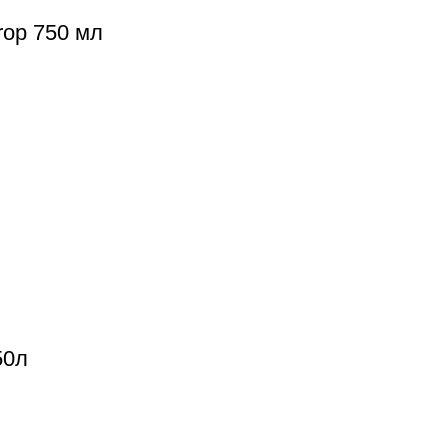
rop 750 мл
50л