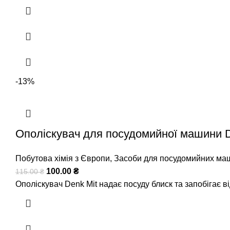
-13%
Ополіскувач для посудомийної машини D
Побутова хімія з Європи
,
Засоби для посудомийних ма
100.00
₴
115.00
₴
Ополіскувач Denk Mit надає посуду блиск та запобігає 