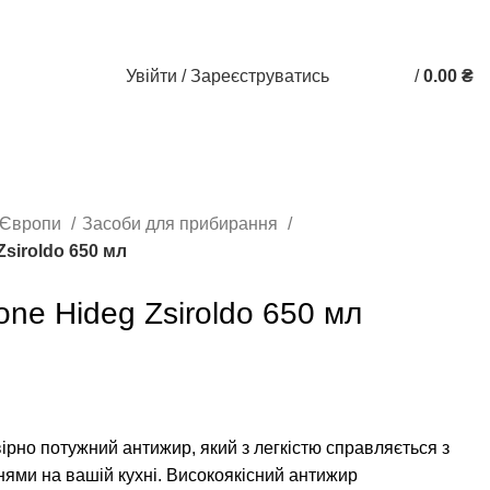
Увійти / Зареєструватись
/
0.00
₴
0
0
з Європи
Засоби для прибирання
siroldo 650 мл
ne Hideg Zsiroldo 650 мл
рно потужний антижир, який з легкістю справляється з
ями на вашій кухні. Високоякісний антижир