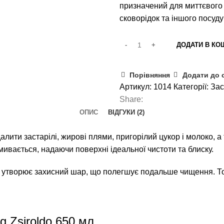
призначений для миттєвого
сковорідок та іншого посуду
ДОДАТИ В КО
Порівняння
Додати до 
Артикул:
1014
Категорії:
Зас
Share:
ОПИС
ВІДГУКИ (2)
ти застарілі, жирові плями, пригорілий цукор і молоко, а т
мивається, надаючи поверхні ідеальної чистоти та блиску.
 утворює захисний шар, що полегшує подальше чищення. То
g Zsiroldo 650 мл