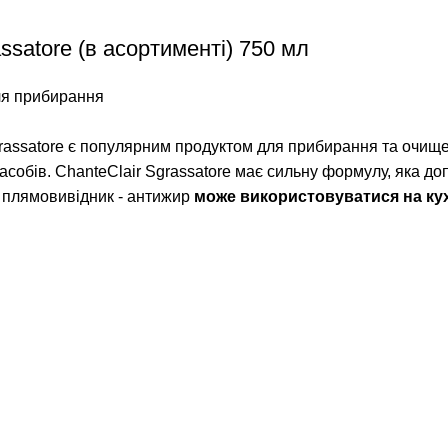
satore (в асортименті) 750 мл
ля прибирання
rassatore є популярним продуктом для прибирання та очище
асобів. ChanteClair Sgrassatore має сильну формулу, яка д
 плямовивідник - антижир
може використовуватися на кухні