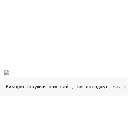
У нашому інтернет магазині побутової хімії ви знайдете товари
відомих європейських брендів за дуже приємними цінами.
м. Кропивницький
+38 (050) 621-17-78
8fly.lady8@gmail.com
2022 © FlyShop - магазин цікавих речей. Всі права захище
Використовуючи наш сайт, ви погоджуєтесь з
ПРИЙНЯТИ