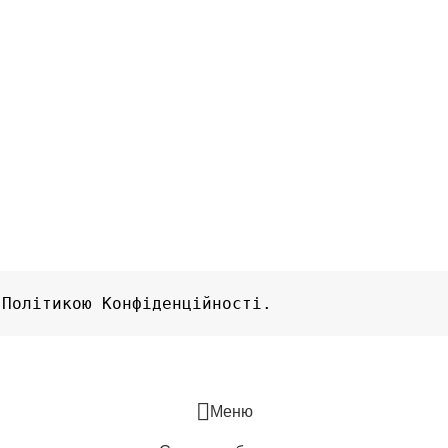
Оплата та доставка
Повернення товару
Договір публічної оферти
Політика конфіденціальності
ні
 Політикою Конфіденційності.
Меню