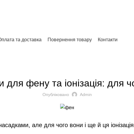
Відгуки на Google
Оплата та доставка
Повернення товару
Контакти
БЛОГ
 для фену та іонізація: для чо
Опубліковано
Admin
асадками, але для чого вони і ще й ця іонізаці