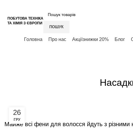
+38 (050) 621-17-78
+38 (050) 937-51-31
VIBER
ПОБУТОВА ТЕХНІКА
ТА ХІМІЯ З ЄВРОПИ
ПОШУК
Категорії
Головна
Про нас
Акції
знижки 20%
Блог
ГОЛОВНА
БЛОГ
Насадки
26
ГРУ
Майже всі фени для волосся йдуть з різними н