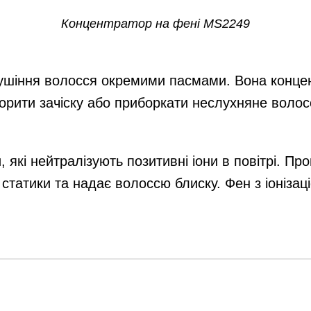
Концентратор на фені MS2249
ушіння волосся окремими пасмами. Вона концен
орити зачіску або приборкати неслухняне волос
 які нейтралізують позитивні іони в повітрі. Про
 статики та надає волоссю блиску.
Фен з іоніза
Інформація