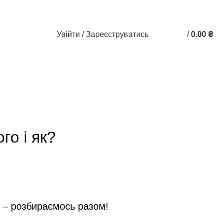
Увійти / Зареєструватись
/
0.00
₴
0
0
го і як?
я – розбираємось разом!